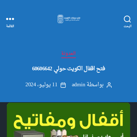
البحث
القائمة
مفاتيح
سيارات
الكويت
التصنيفات
المدونة
فتح اقفال الكويت حولي 60606642
بواسطة
admin
11 يوليو، 2024
كاتب
تاريخ
المقالة
المقالة