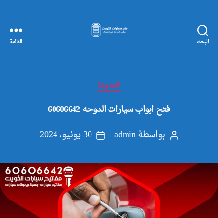
البحث
القائمة
مفاتيح
سيارات
الكويت
التصنيفات
المدونة
فتح ابواب سيارات الدوحه 60606642
بواسطة
admin
30 يونيو، 2024
كاتب
تاريخ
المقالة
المقالة