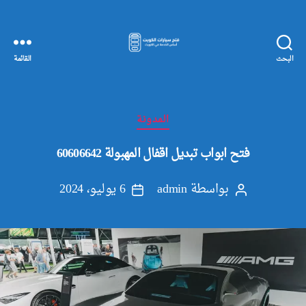
البحث
القائمة
مفاتيح
سيارات
الكويت
التصنيفات
المدونة
فتح ابواب تبديل اقفال المهبولة 60606642
بواسطة
admin
6 يوليو، 2024
كاتب
تاريخ
المقالة
المقالة