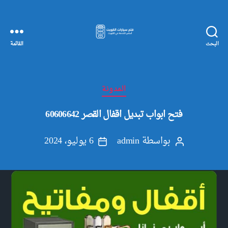
البحث
القائمة
مفاتيح
سيارات
الكويت
التصنيفات
المدونة
فتح ابواب تبديل اقفال القصر 60606642
بواسطة
admin
6 يوليو، 2024
كاتب
تاريخ
المقالة
المقالة