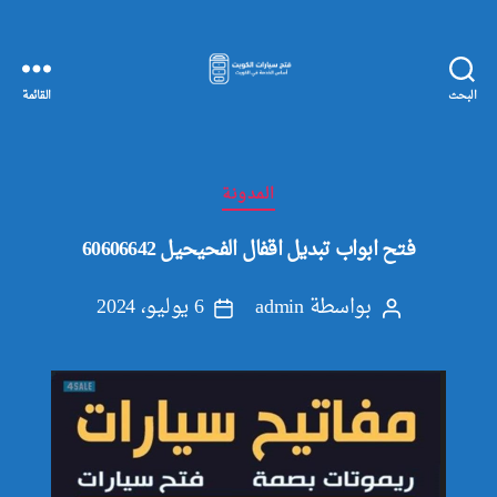
البحث
القائمة
مفاتيح
سيارات
الكويت
التصنيفات
المدونة
فتح ابواب تبديل اقفال الفحيحيل 60606642
بواسطة
admin
6 يوليو، 2024
كاتب
تاريخ
المقالة
المقالة