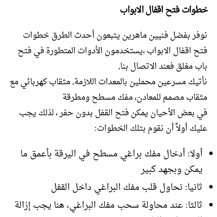
خطوات فتح اقفال الابواب
نوفر بفضل فنيين ماهرين يتبعون أحدث الطرق خطوات
فتح اقفال الابواب ،يستخدمون الأدوات المتطورة في فتح
باب مغلق فعند الاتصال بنا,
نأتيك مسرعين محملين بالمعدات اللازمة, مثقاب كهربائي مع
مثقاب مصمم للمعادن، مفك مسطح ومطرقة
في بعض الأحيان يمكن فتح القفل بدون حفر ، لذلك يجب
عليك أولاً أن نقوم بتلك الخطوات:
أولا: أدخال مفك براغي مسطح في اليرقة بأعمق ما
يمكن وبجهد كبير
ثانيا: نحاول قلب مفك البراغي داخل القفل
ثالثا: عند محاولة سحب مفك البراغي، هنا يجب إزالة