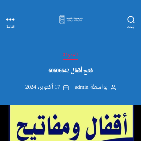
البحث
القائمة
مفاتيح
سيارات
الكويت
التصنيفات
المدونة
فتح أقفال 60606642
بواسطة
admin
17 أكتوبر، 2024
كاتب
تاريخ
المقالة
المقالة