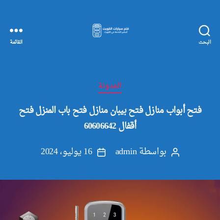
البحث
القائمة
مفاتيح
سيارات
الكويت
التصنيفات
المدونة
فتح أبواب منازل فتح بيبان منازل فتح باب المنزل فتح
أقفال 60606642
بواسطة
admin
16 يوليو، 2024
كاتب
تاريخ
المقالة
المقالة