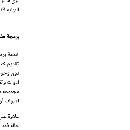
ترى ما نرا
النهاية ل
برمجة مفا
خدمة برمج
تقديم خدم
دون وجود 
أدوات وتق
مجموعة مت
الأبواب أو
علاوة على
حالة فقدان