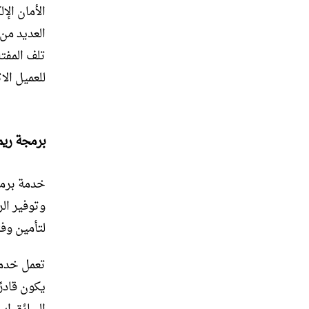
الأمان ال
العديد من
تلف المفت
للعميل ال
برمجة ريم
خدمة برمج
وتوفير ال
لتأمين وف
تعمل خدمة
يكون قادرً