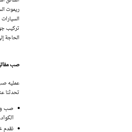
السائق اس
ريموت الس
السيارات 
تركيب جها
الحاجة إل
صب مفاتي
عمليه صب 
تحدثنا عن
صب وصي
الكواد
نقدم خ