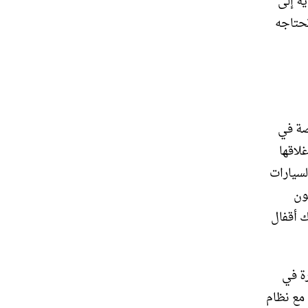
ية إلى
تحتاجه
صة في
لاقها
لسيارات
ون
ك أقفال
رة في
 مع نظام