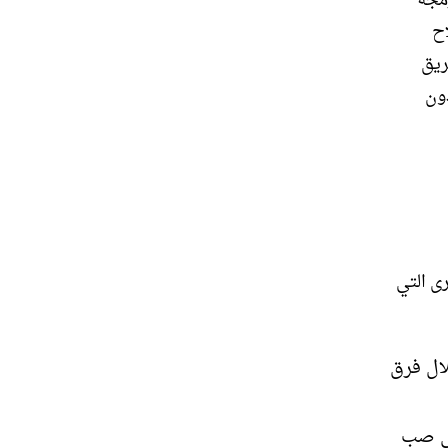
رمجة
ح
ريق
ون
ى التي
ال فرق
في صب