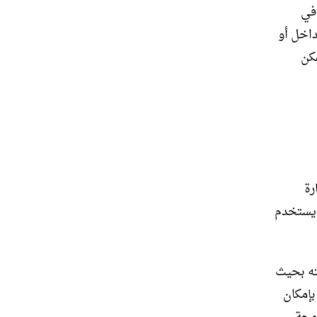
 في
داخل أو
مكن
رة
ا يستخدم
ته بحيث
بإمكان