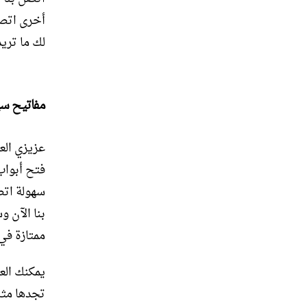
أخرى اتصل
لك ما تريد
مفاتيح سي
عزيزي الع
فتح أبواب
سهولة اتص
بنا الآن 
ممتازة في 
يمكنك العث
تجدها مثل