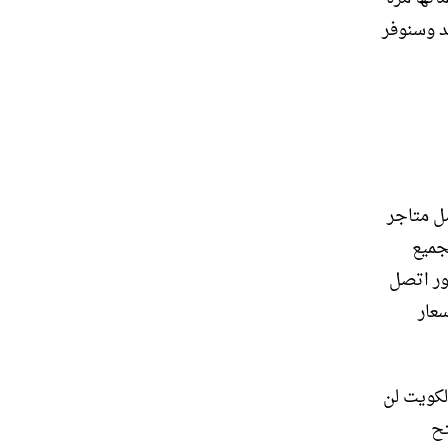
د وسنوفر
ل متاجر
جميع
ور اتصل
عار
لكويت لن
تح