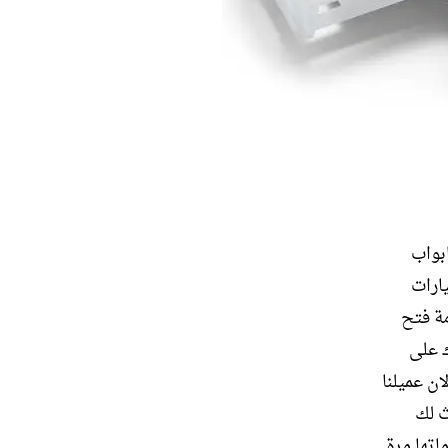
بواب
ارات
واجدون 24 ساعة فخدمة فتح
ك على
ان عميلنا
ث لك
تها مرة