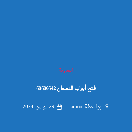
التصنيفات
المدونة
فتح أبواب الدسمان 60606642
بواسطة
admin
29 يونيو، 2024
كاتب
تاريخ
المقالة
المقالة