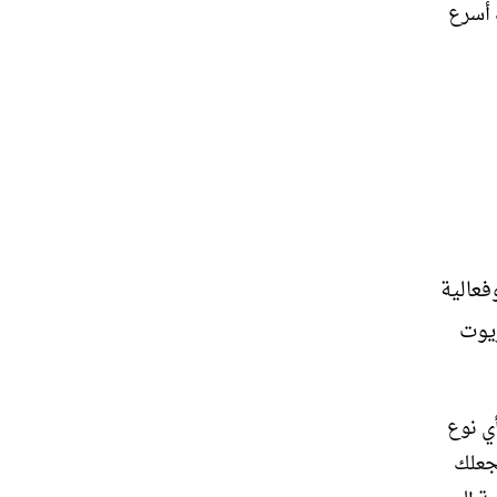
 أسرع
عالية
زيوت
أي نوع
نجعلك