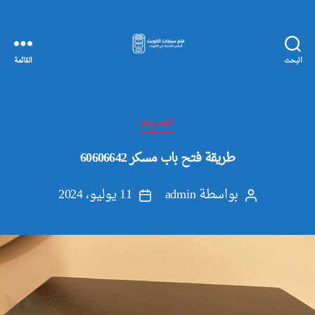
البحث
القائمة
مفاتيح
سيارات
الكويت
التصنيفات
المدونة
طريقة فتح باب مسكر 60606642
بواسطة
admin
11 يوليو، 2024
كاتب
تاريخ
المقالة
المقالة