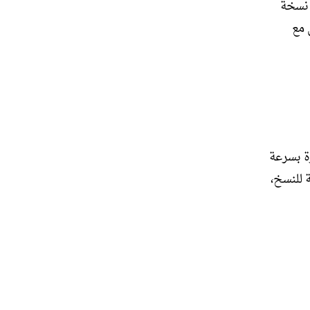
 نسخة
 مع
ة بسرعة
ة للنسخ،