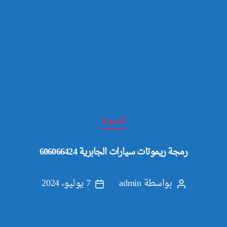
التصنيفات
المدونة
رمجة ريموتات سيارات الجابرية 606066424
بواسطة
admin
7 يوليو، 2024
كاتب
تاريخ
المقالة
المقالة