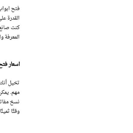
فتح ابواب
القدرة عل
كنت صانع 
المعرفة وا
اسعار فتح
تخيل أنك 
مهم. يمكن
نسخ مفاتي
وقتًا ثمين