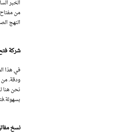
الخبر السا
من مفتاح 
النهج الص
شركة فتح
في هذا ال
ودقة. من ف
نحن هنا لن
بسهولة.فت
نسخ مفاتي