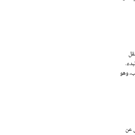
قل
بدء.
ب، وهو
ل عن