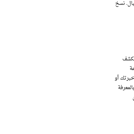
بال. نسخ
ستكشف
ة
خبرتك أو
المعرفة