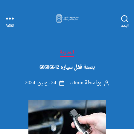
البحث
القائمة
مفاتيح
سيارات
الكويت
التصنيفات
المدونة
بصمة قفل سياره 60606642
بواسطة
admin
24 يوليو، 2024
كاتب
تاريخ
المقالة
المقالة