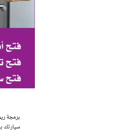
برمجة ريم
سيارتك با