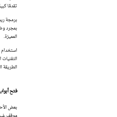
تقدمًا كبيرً
برمجة ريم
بمجرد وضع
المميزة.
استخدام ب
التقنيات 
الطريقة ال
فتح أبواب 
بعض الأحي
موقف غير 