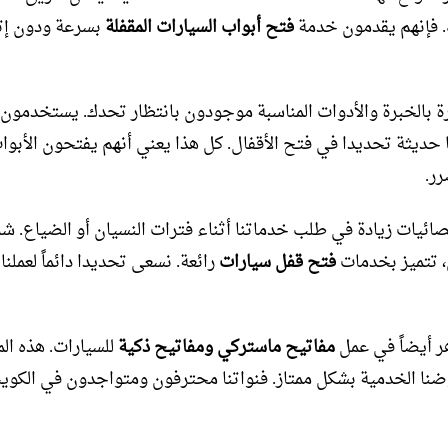
 فإنهم يقدمون خدمة
فتح أبواب السيارات المقفلة
بسرعة ودون إت
رة بالخبرة والأدوات المناسبة موجودون بانتظار تحدك. يستخدمون
 حديثة تحديدا في فتح الأقفال. كل هذا يعني أنهم يفتحون الأبوا
رر.
صائيات زيادة في طلب خدماتنا أثناء فترات النسيان أو الضياع. شرك
 تتميز بخدمات
فتح قفل سيارات
رائعة. نسعى تحديدا دائماً لعملنا
هر أيضاً في عمل
مفاتيح ماستركي ومفاتيح ذكية
للسيارات. هذه الم
نا الخدمية بشكل ممتاز. فنواتنا محترفون ومتواجدون في الكوي