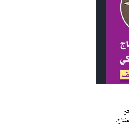
تح
فتاح.