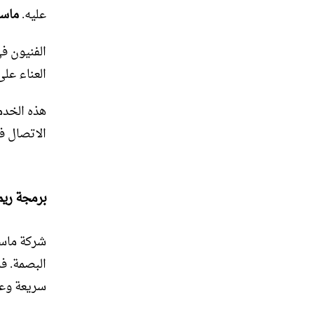
عليه.
ماست
الفنيون في
العناء عل
الاتصال ف
برمجة ريم
شركة ماست
البصمة. ف
سريعة وعال