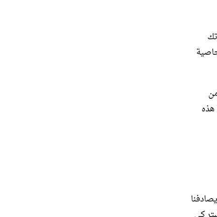
تك
خاصية
من
 هذه
يصادفنا
ستر كي