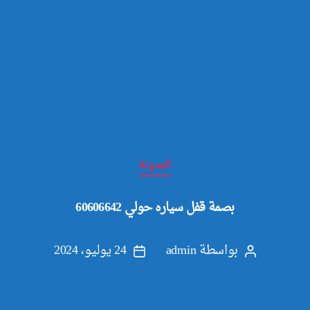
التصنيفات
المدونة
بصمة قفل سياره حولي 60606642
بواسطة
admin
24 يوليو، 2024
كاتب
تاريخ
المقالة
المقالة