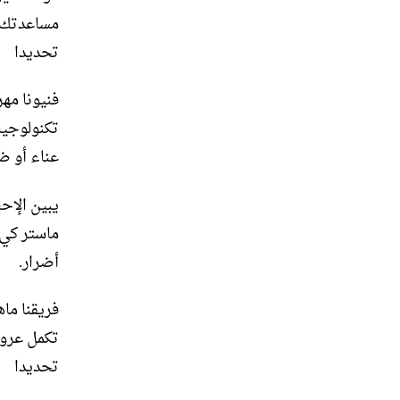
مساعدتك.
تحديدا
فنيونا مه
تكنولوجيا
عناء أو ض
يبين الإح
ماستر كي،
أضرار.
فريقنا ما
تكمل عروض
تحديدا