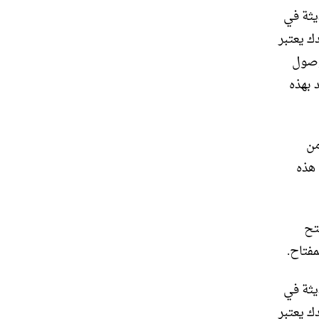
يثة في
ك يعتبر
لوصول
 بهذه
من
 هذه
تح
فتاح.
يثة في
ك يعتبر