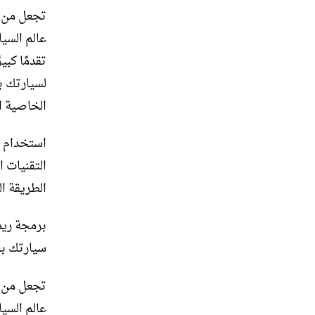
تجعل من س
عالم السيا
تقدمًا كب
لسيارتك ب
الخاصية ال
استخدام ب
التقنيات 
الطريقة ال
برمجة ريم
سيارتك با
تجعل من س
عالم السيا