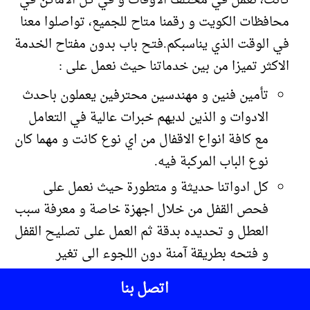
كانت، نعمل في مختلف الاوقات و في كل الاماكن في
محافظات الكويت و رقمنا متاح للجميع، تواصلوا معنا
في الوقت الذي يناسبكم.فتح باب بدون مفتاح الخدمة
الاكثر تميزا من بين خدماتنا حيث نعمل على :
تأمين فنين و مهندسين محترفين يعملون باحدث
الادوات و الذين لديهم خبرات عالية في التعامل
مع كافة انواع الاقفال من اي نوع كانت و مهما كان
نوع الباب المركبة فيه.
كل ادواتنا حديثة و متطورة حيث نعمل على
فحص القفل من خلال اجهزة خاصة و معرفة سبب
العطل و تحديده بدقة ثم العمل على تصليح القفل
و فتحه بطريقة آمنة دون اللجوء الى تغير
المفاتيح او كسر القفل او الباب و الغال الخاص به.
اتصل بنا
نعمل ايضا على اصلاح اقفال ابواب السيارات و