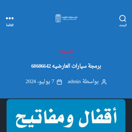
البحث
القائمة
مفاتيح
سيارات
الكويت
التصنيفات
المدونة
برمجة سيارات العارضيه 60606642
بواسطة
admin
7 يوليو، 2024
كاتب
تاريخ
المقالة
المقالة