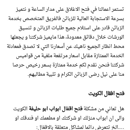
تستمر اعمالنا في فتح الاغلاق على مدار الساعة و نتميز
بسرعة الاستجابة العالية للزبائن فالفريق المتخصص بخدمة
الزبائن قادر على استلام جميع طلبات الزبائن و تنسيق
الورشات خلال دقائق معدودة، هذا مايميز شركتنا و يجعلها
محط انظار الجميع ناهيك عن أسعارنا التي لا تصدق فمعادلة
الخدمة الممتازة مقابل اسعار مرتفعة ملغية من قواميس
شركتنا فنحن نقدم لكم خدمة ممتازة بسعر رخيص حرصا
منا على نيل رضى الزبائن الكرام و تلبية مطالبهم.
فتح افقال الكويت
هل تعاني من مشكلة
فتح اقفال ابواب ابو حليفة
الكويت
والى ان ابواب منزلك او شركتك او مطعمك او فندقك او
….الخ تتعرض دائما لمشاكل متعلقة بالاقغال: