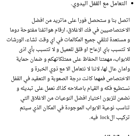
التعامل مع القفل اليدوي.
اتصل بنا و ستحصل فورا على ماتريد من افضل
الاختصاصيين في فك الاغلاق، ارقام هواتفنا مفتوحة دوما
و مستعدة لتلقي جميع المكالمات في اي وقت تشاء، الورشات
لا تتسبب باي ازعاح او قلق للعميل و لا تتسبب بأي اذى
للابواب، مهمتنا الحفاظ على ممتلكاتهكم و ضمان حماية
وامان عال لها، لاننا لا نتعامل الا مع ذوي الخبرة و
الاختصاص فمهما كانت درجة الصعوبة و التعقيد في القفل
نستطيع فكه و القيام باصلاحه كذاك نعمل على تبديله و
نضمن للزبون اختيار افضل النوعيات من الاغلاق التي
تناسب نوعية الابواب الموجودة في المكان الذي سيتم
تركيب الlock فيه.