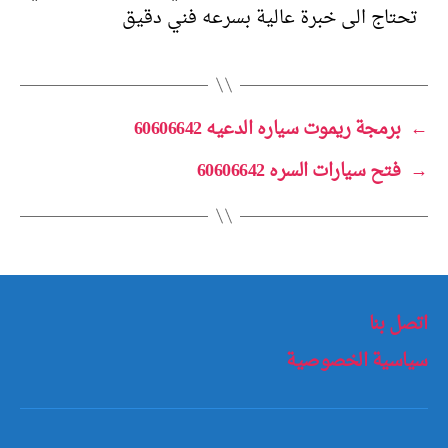
تحتاج الى خبرة عالية بسرعه فني دقيق
←
برمجة ريموت سياره الدعيه 60606642
→
فتح سيارات السره 60606642
اتصل بنا
سياسية الخصوصية