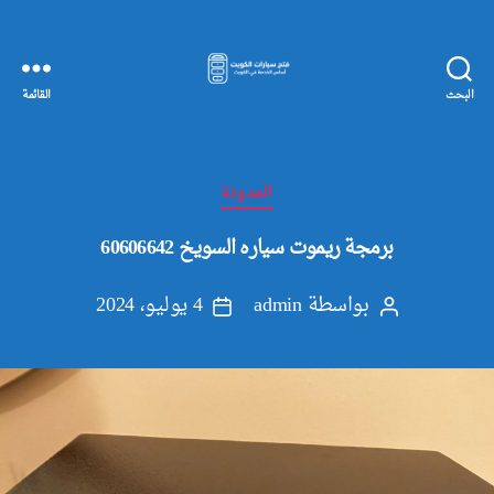
البحث
القائمة
مفاتيح
سيارات
الكويت
التصنيفات
المدونة
برمجة ريموت سياره السويخ 60606642
بواسطة
admin
4 يوليو، 2024
كاتب
تاريخ
المقالة
المقالة