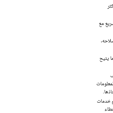
ثر
ريع مع
لاحه،
ا يتيح
ف
لمعلومات
ذها.
 خدمات
خطاء