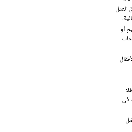
ق العمل
لية.
ح أو
مات
أقفال
لا
ف في
ضل