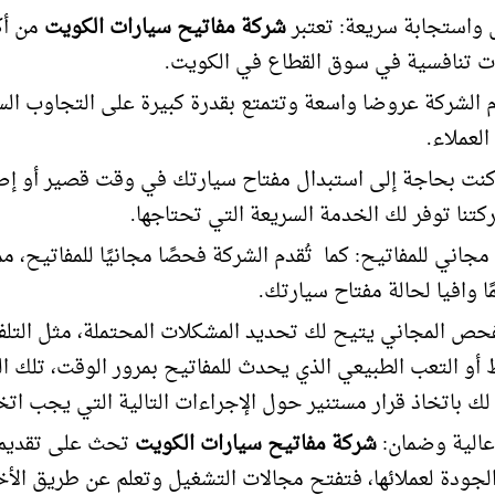
استجابة سريعة: تعتبر
شركة مفاتيح سيارات الكويت
من أك
ت تنافسية في سوق القطاع في الكويت.
م الشركة عروضا واسعة وتتمتع بقدرة كبيرة على التجاوب الس
العملاء.
نت بحاجة إلى استبدال مفتاح سيارتك في وقت قصير أو إص
كتنا توفر لك الخدمة السريعة التي تحتاجها.
اني للمفاتيح: كما تُقدم الشركة فحصًا مجانيًا للمفاتيح، مم
ا وافيا لحالة مفتاح سيارتك.
فحص المجاني يتيح لك تحديد المشكلات المحتملة، مثل التل
 أو التعب الطبيعي الذي يحدث للمفاتيح بمرور الوقت، تلك ا
ك باتخاذ قرار مستنير حول الإجراءات التالية التي يجب اتخا
الية وضمان:
شركة مفاتيح سيارات الكويت
تحث على تقديم
الجودة لعملائها، فتفتح مجالات التشغيل وتعلم عن طريق الأ