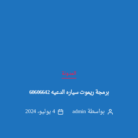
التصنيفات
المدونة
برمجة ريموت سياره الدعيه 60606642
بواسطة
admin
4 يوليو، 2024
كاتب
تاريخ
المقالة
المقالة