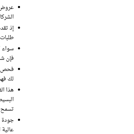
عروض و
الشركا
إذ تقد
طلبات 
سواء ك
فإن شر
فحص مج
لك فهمً
هذا ال
البسيط
تسمح ل
جودة ع
عالية 