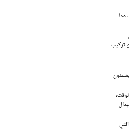
 مما
و تركيب
يضمنون
لوقت،
بدال
التي