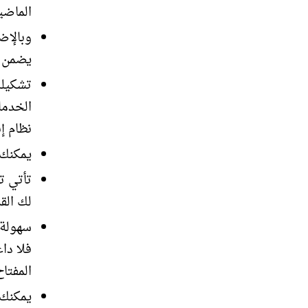
الماضي
وبالإض
يضمن ل
تشكيلة
الخدما
نظام إ
يمكنك 
تأتي ت
لك الق
سهولة 
فلا دا
المفتا
يمكنك 