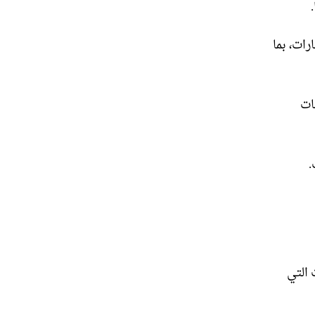
رات، بما
ات
.
 التي