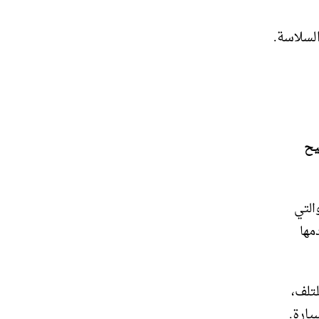
لسلاسة.
يح
التي
مها
تلف،
يارة.