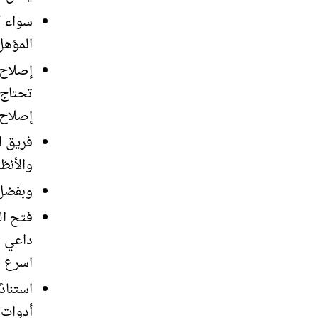
سواء كا
المؤهل 
إصلاح 
تحتاج 
إصلاح 
فريق ا
والأنظ
وبفضل 
فتح ال
داعي ل
اسرع و
استناد
أدوات 