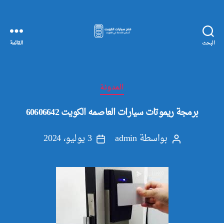
البحث
القائمة
مفاتيح
سيارات
الكويت
التصنيفات
المدونة
برمجة ريموتات سيارات العاصمه الكويت 60606642
بواسطة
admin
3 يوليو، 2024
كاتب
تاريخ
المقالة
المقالة