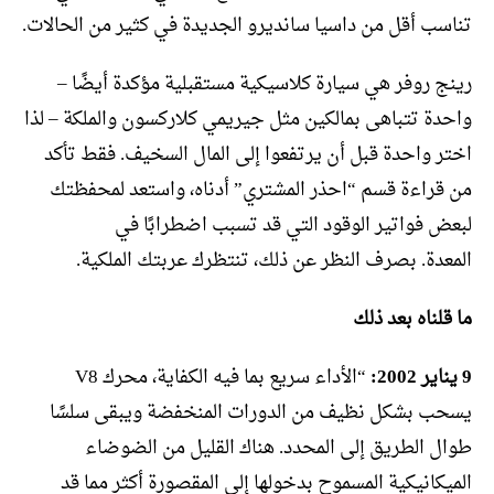
تناسب أقل من داسيا سانديرو الجديدة في كثير من الحالات.
رينج روفر هي سيارة كلاسيكية مستقبلية مؤكدة أيضًا –
واحدة تتباهى بمالكين مثل جيريمي كلاركسون والملكة – لذا
اختر واحدة قبل أن يرتفعوا إلى المال السخيف. فقط تأكد
من قراءة قسم “احذر المشتري” أدناه، واستعد لمحفظتك
لبعض فواتير الوقود التي قد تسبب اضطرابًا في
المعدة. بصرف النظر عن ذلك، تنتظرك عربتك الملكية.
ما قلناه بعد ذلك
9 يناير 2002:
“الأداء سريع بما فيه الكفاية، محرك V8
يسحب بشكل نظيف من الدورات المنخفضة ويبقى سلسًا
طوال الطريق إلى المحدد. هناك القليل من الضوضاء
الميكانيكية المسموح بدخولها إلى المقصورة أكثر مما قد