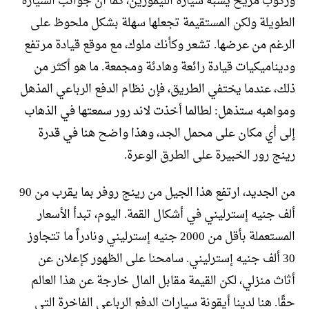
وركوب مريح يشبه سيارة الليموزين، كما أن جوانب السيارة
الطويلة ولكن المستقيمة تجعلها سهلة بشكل ملحوظ على
الرغم من عرضها. تشعر وكأنك ملوك، مع موقع قيادة مرتفع
وديناميكيات قيادة رائعة وهادئة ومجمعة. ما هو أكثر من
ذلك، عندما يختفي الطريق، فإن نظام الدفع الرباعي المذهل
ومواهبه ستذهل: لطالما أخذت لاند رور سمعتها في الذهاب
إلى أي مكان على محمل الجد، وهذا واضح هنا في قدرة
رينج رور الخبيرة على الطرق الوعرة.
من الجديد، ارتفع هذا الجيل من رينج روفر بما يقرب من 90
ألف جنيه إسترليني في أشكال القمة. اليوم، تبدأ الأسعار
المستعملة بأقل من 2000 جنيه إسترليني ونادراً ما تتجاوز
30 ألف جنيه إسترليني. سامحنا على الظهور كإعلان عن
أثاث منزلي، لكن القيمة مقابل المال خارجة عن هذا العالم
حقًا. هنا لدينا أيقونة سيارات الدفع الرباعي الفاخرة التي