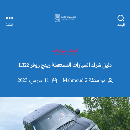
البحث
القائمة
مفاتيح
سيارات
الكويت
التصنيفات
اخبار سيارات
دليل شراء السيارات المستعملة رينج روفر L322
بواسطة
Mahmoud 2
11 مارس، 2023
كاتب
تاريخ
المقالة
المقالة