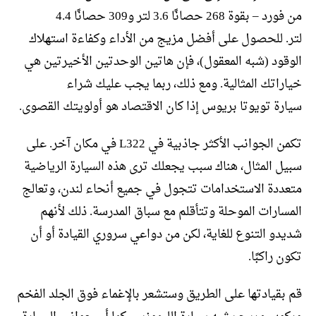
من فورد – بقوة 268 حصانًا 3.6 لتر و309 حصانًا 4.4
لتر. للحصول على أفضل مزيج من الأداء وكفاءة استهلاك
الوقود (شبه المعقول)، فإن هاتين الوحدتين الأخيرتين هي
خياراتك المثالية. ومع ذلك، ربما يجب عليك شراء
سيارة تويوتا بريوس إذا كان الاقتصاد هو أولويتك القصوى.
تكمن الجوانب الأكثر جاذبية في L322 في مكان آخر. على
سبيل المثال، هناك سبب يجعلك ترى هذه السيارة الرياضية
متعددة الاستخدامات تتجول في جميع أنحاء لندن، وتعالج
المسارات الموحلة وتتأقلم مع سباق المدرسة. ذلك لأنهم
شديدو التنوع للغاية، لكن من دواعي سروري القيادة أو أن
تكون راكبًا.
قم بقيادتها على الطريق وستشعر بالإغماء فوق الجلد الفخم