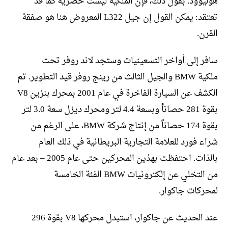
هوليوود. بقول ذلك، فإن الملكية ليست حصرية كما قد
تعتقد: يمكن القول إن جيل L322 المعروض هنا هو صفقة
القرن.
سافر إلى أواخر التسعينيات وستجد لاند روفر تحت
ملكية BMW والجيل الثالث من رينج روفر قيد التطوير. تم
الكشف عن السيارة الفاخرة في عام 2001 بمحرك بنزين V8
بقوة 281 حصاناً وبسعة 4.4 لتر ومحرك ديزل سعة 3.0 لتر
بقوة 174 حصاناً من إنتاج شركة BMW، على الرغم من
شراء فورد للعلامة التجارية البريطانية في ذلك العام
بالذات. احتفظت بهذين المحركين حتى عام 2005 – بعد عام
من التخلي عن إلكترونيات BMW الفئة الخامسة
لمحركات جاكوار.
عند الحديث عن جاكوار، استبدل محركها V8 بقوة 296