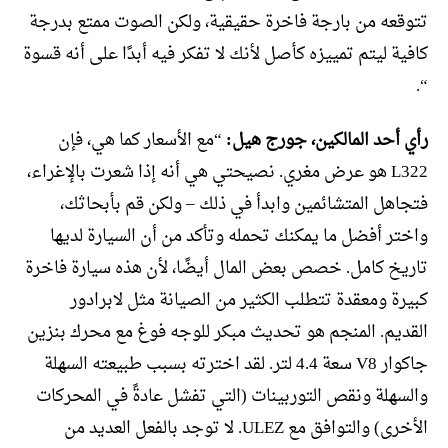
تتوقعه من بارجة فاخرة حقيقية، ولكن الصوت ممتع بدرجة
كافية ليتم تمييزه كأصل لأنك لا تفكر فيه أبدًا على أنه قسوة
“.
رأي أحد المالكين، جورج هيل:
“مع الأسعار كما هي، فإن
L322 هو عرض مغري. نصيحتي هي أنه إذا شعرت بالإغراء،
فتجاهل المتشائمين وابدأ في ذلك – ولكن قم بأبحاثك،
واختر أفضل ما يمكنك تحمله وتأكد من أن السيارة لديها
تاريخ كامل. خصص بعض المال أيضًا، لأن هذه سيارة فاخرة
كبيرة ومعقدة تتطلب الكثير من الصيانة مثل لابرادور
القديم. المنجم هو تحديث مبكر للوجه فوغ مع محرك بنزين
جاكوار V8 سعة 4.4 لتر. لقد اخترته بسبب طبيعته السهلة
والسهلة ونقص التوربينات (التي تفشل عادةً في المحركات
الأخرى) والتوافق مع ULEZ. لا توجد بالفعل العديد من