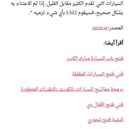
السيارات التي تقدم الكثير مقابل القليل. إذا تم الاعتناء به
بشكل صحيح، فسيقوم L322 بأي شيء ترميه “.
المصدر:
autocar
أقرأ أيضا:
فتح باب السيارة مبارك الكبير
فني فتح السيارات المقفلة
برمجة مفاتيح السيارات بالكويت بالتقنيات المتطورة
فني فتح اقفال دي
كيفية فتح تجوري