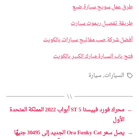
طرق عمل سويج سيارة ضيع
طريقة تفصيل ريموت سيارت
أفضل شركة صب مفاتيح سيارات بالكويت
فتح باب السيارة مبارك الكبير بالكويت
السيارات
,
سيارة
الوسوم
←
محرك فورد فييستا ST 5 أبواب 2022 المملكة المتحدة
الأول
→
يصل سعر Ora Funky Cat الجديد إلى 30495 جنيهًا