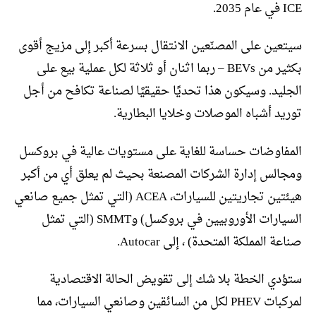
ICE في عام 2035.
سيتعين على المصنّعين الانتقال بسرعة أكبر إلى مزيج أقوى
بكثير من BEVs – ربما اثنان أو ثلاثة لكل عملية بيع على
الجليد. وسيكون هذا تحديًا حقيقيًا لصناعة تكافح من أجل
توريد أشباه الموصلات وخلايا البطارية.
المفاوضات حساسة للغاية على مستويات عالية في بروكسل
ومجالس إدارة الشركات المصنعة بحيث لم يعلق أي من أكبر
هيئتين تجاريتين للسيارات، ACEA (التي تمثل جميع صانعي
السيارات الأوروبيين في بروكسل) وSMMT (التي تمثل
صناعة المملكة المتحدة) ، إلى Autocar.
ستؤدي الخطة بلا شك إلى تقويض الحالة الاقتصادية
لمركبات PHEV لكل من السائقين وصانعي السيارات، مما