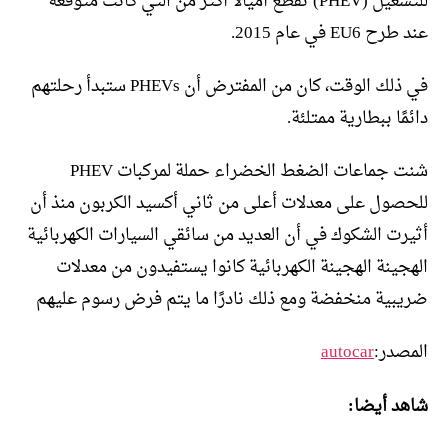
للتشغيل (PHEV) تقطع أميالاً أكثر من التي كانت متوقعة
عند طرح EU6 في عام 2015.
في ذلك الوقت، كان من المفترض أن PHEVs ستبدأ رحلتهم
دائمًا ببطارية ممتلئة.
شنت جماعات الضغط الخضراء حملة لمركبات PHEV
للحصول على معدلات أعلى من ثاني أكسيد الكربون منذ أن
أثيرت الشكوك في أن العديد من سائقي السيارات الكهربائية
الهجينة الهجينة الكهربائية كانوا يستفيدون من معدلات
ضريبية منخفضة ومع ذلك نادرًا ما يتم فرض رسوم عليهم
المصدر:
autocar
شاهد أيضا: