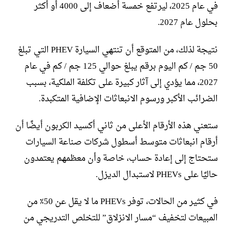
في عام 2025، ليرتفع خمسة أضعاف إلى 4000 أو أكثر
بحلول عام 2027.
نتيجة لذلك، من المتوقع أن تنتهي السيارة PHEV التي تبلغ
50 جم / كم اليوم برقم يبلغ حوالي 125 جم / كم في عام
2027، مما يؤدي إلى آثار كبيرة على تكلفة الملكية، بسبب
الضرائب الأكبر ورسوم الانبعاثات الإضافية المتكبدة.
ستعني هذه الأرقام الأعلى من ثاني أكسيد الكربون أيضًا أن
أرقام انبعاثات متوسط ​​أسطول شركات صناعة السيارات
ستحتاج إلى إعادة حساب، خاصة وأن معظمهم يعتمدون
حاليًا على PHEVs لاستبدال الديزل.
في كثير من الحالات، توفر PHEVs ما لا يقل عن 50٪ من
المبيعات لتخفيف “مسار الانزلاق” للتخلص التدريجي من