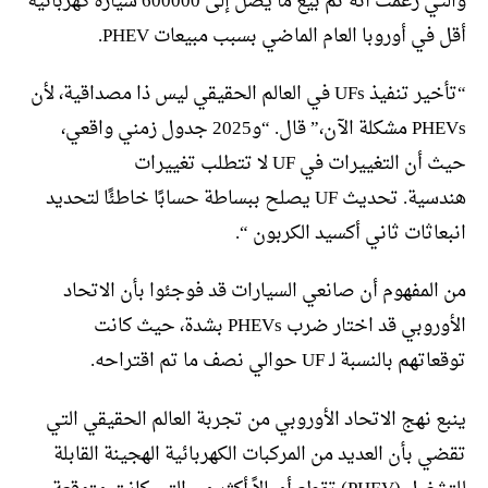
والتي زعمت أنه تم بيع ما يصل إلى 600000 سيارة كهربائية
أقل في أوروبا العام الماضي بسبب مبيعات PHEV.
“تأخير تنفيذ UFs في العالم الحقيقي ليس ذا مصداقية، لأن
PHEVs مشكلة الآن،” قال. “و2025 جدول زمني واقعي،
حيث أن التغييرات في UF لا تتطلب تغييرات
هندسية. تحديث UF يصلح ببساطة حسابًا خاطئًا لتحديد
انبعاثات ثاني أكسيد الكربون “.
من المفهوم أن صانعي السيارات قد فوجئوا بأن الاتحاد
الأوروبي قد اختار ضرب PHEVs بشدة، حيث كانت
توقعاتهم بالنسبة لـ UF حوالي نصف ما تم اقتراحه.
ينبع نهج الاتحاد الأوروبي من تجربة العالم الحقيقي التي
تقضي بأن العديد من المركبات الكهربائية الهجينة القابلة